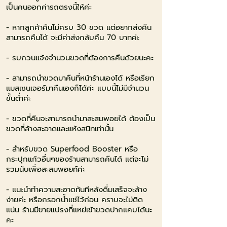
เป็นคนออกค่ารถตรงนี้ให้ค่ะ
- หากลูกค้าคืนไม่ครบ 30 ขวด แต่อยากส่งคืน
สามารถคืนได้ จะมีค่าส่งกลับคืน 70 บาทค่ะ
- รบกวนแจ้งจำนวนขวดที่ต้องการคืนด้วยนะคะ
- สามารถนำขวดมาคืนที่หน้าร้านเองได้ หรือเรียก
แมสเซนเจอร์มาคืนเองก็ได้ค่ะ แบบนี้ไม่มีจำนวน
ขั้นต่ำค่ะ
- ขวดที่คืนจะสามารถนำมาสะสมพอยได้ ต้องเป็น
ขวดที่ล้างสะอาดและแห้งสนิทเท่านั้น
-
สำหรับขวด Superfood Booster หรือ
กระปุกแก้วอื่นๆของร้านสามารถคืนได้
แต่จะไม่
รวมนับเพื่อสะสมพอยท์ค่ะ
-
แนะนำทำความสะอาดทันทีหลังดื่มเสร็จจะล้าง
ง่ายค่ะ หรือกรอกน้ำแช่ไว้ก่อน คราบจะไม่ติด
แน่น
ร้านมีขายแปรงที่แหย่เข้าขวดปากแคบได้นะ
คะ