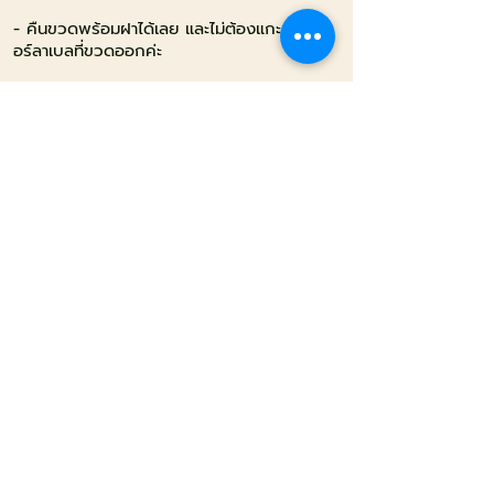
- คืนขวดพร้อมฝ​าได้เลย และไม่ต้องแกะสติ้กเก
อร์ลาเบลที่ขวดออกค่ะ
- เราจะนำขวดที่คืนมาล้างและอบแห้งฆ่าเชื้ออีก
รอบค่ะ
การรับคืนขวดไม่ใช่เพื่อการ
ประหยัดหรือลดต้นทุนของร้าน
แต่เพื่อจุดประสงค์เดียวคือ
“การช่วยกันลดขยะค่ะ”
# YourBetterMore
ADD LINE