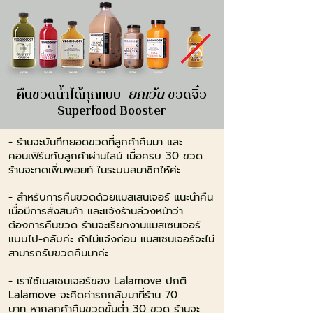
คืนขวดน้ำได้ทุกแบบ
ยกเว้น
ขวดจิ๋ว
Superfood Booster
- ร้านจะบันทึกยอดขวดที่ลูกค้าคืนมา และ
คอนเฟิร์มกับลูกค้าผ่านไลน์
เมื่อครบ 30 ขวด
ร้านจะกดเพิ่มพอยท์ ในระบบสมาชิกให้ค่ะ
-
สำหรับการคืนขวดด้วยแมสเสนเจอร์ แนะนำคืน
เมื่อมีการสั่งสินค้า และแจ้งร้านล่วงหน้า
ว่า
ต้องการคืนขวด
ร้านจะเรียกงาน
แมสเซนเจอร์
แบบไป-กลับค่ะ
ถ้าไม่แจ้งก่อน แมสเซนเจอร์จะไม่
สามารถรับขวดคืนมาค่ะ
-
เราใช้เมสเซนเจอร์ของ Lalamove ปกติ
Lalamove จะคิดค่ารถกลับมาที่ร้าน 70
บาท
หากลูกค้าคืนขวดขั้นต่ำ 30 ขวด
ร้านจะ