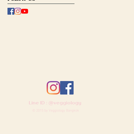
Line ID :
@veggiology
© 2015 by Veggiology Bangkok