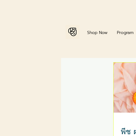
Home
Shop Now
Program
พีช 