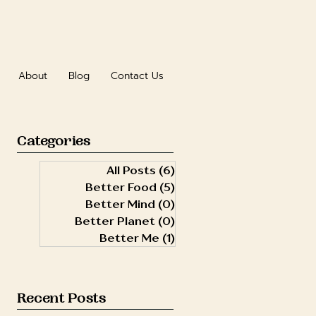
About
Blog
Contact Us
Categories
All Posts
(6)
6 posts
Better Food
(5)
5 posts
Better Mind
(0)
0 posts
Better Planet
(0)
0 posts
Better Me
(1)
1 post
Recent Posts