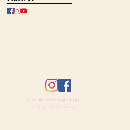
Line ID :
@veggiology
© 2015 by Veggiology Bangkok