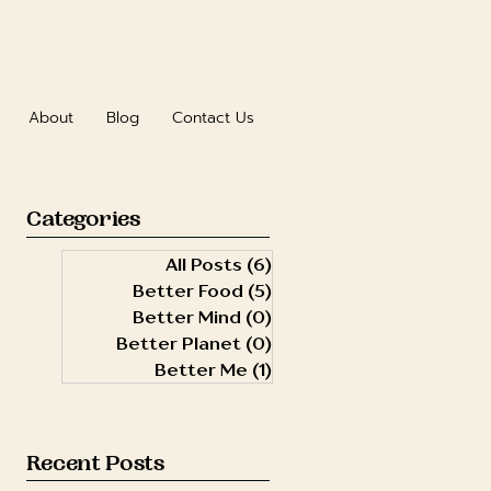
About
Blog
Contact Us
Categories
All Posts
(6)
6 posts
Better Food
(5)
5 posts
Better Mind
(0)
0 posts
Better Planet
(0)
0 posts
Better Me
(1)
1 post
Recent Posts